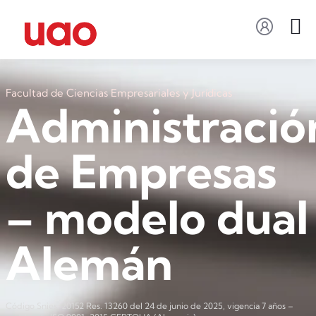
Facultad de Ciencias Empresariales y Jurídicas
Administració
de Empresas
– modelo dual
Alemán
Código Snies: 20152 Res. 13260 del 24 de junio de 2025, vigencia 7 años –