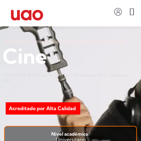
Facultad de Comunicación Social, Humanidades y Artes
Cine
Código Snies: 109957 Res No. 3297 del 3 de marzo de 2021, vigencia de 7
años.
Acreditado por Alta Calidad
Nivel académico:
Universitario