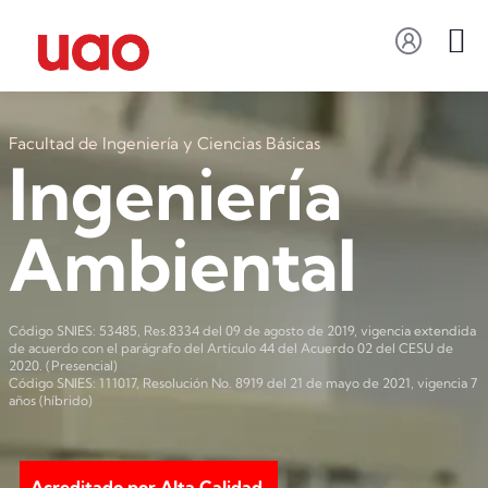
Facultad de Ingeniería y Ciencias Básicas
Ingeniería
Ambiental
Código SNIES: 53485, Res.8334 del 09 de agosto de 2019, vigencia extendida
de acuerdo con el parágrafo del Artículo 44 del Acuerdo 02 del CESU de
2020. (Presencial)
Código SNIES: 111017, Resolución No. 8919 del 21 de mayo de 2021, vigencia 7
años (híbrido)
Acreditado por Alta Calidad