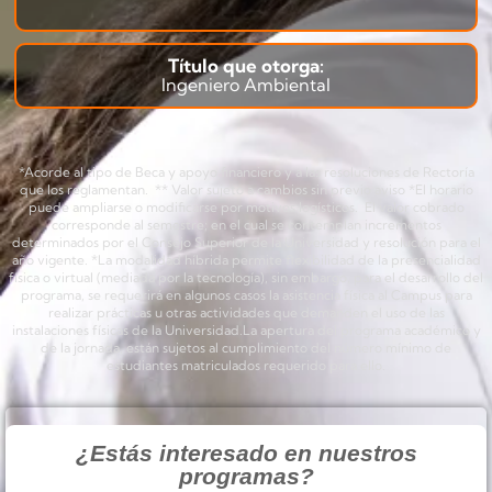
Título que otorga:
Ingeniero Ambiental
*Acorde al tipo de Beca y apoyo financiero y a las resoluciones de Rectoría
que los reglamentan. ** Valor sujeto a cambios sin previo aviso *El horario
puede ampliarse o modificarse por motivos logísticos. El valor cobrado
corresponde al semestre; en el cual se contemplan incrementos
determinados por el Consejo Superior de la Universidad y resolución para el
año vigente. *La modalidad híbrida permite flexibilidad de la presencialidad
física o virtual (mediada por la tecnología), sin embargo, para el desarrollo del
programa, se requerirá en algunos casos la asistencia física al Campus para
realizar prácticas u otras actividades que demanden el uso de las
instalaciones físicas de la Universidad.La apertura del programa académico y
de la jornada, están sujetos al cumplimiento del número mínimo de
estudiantes matriculados requerido para ello.
¿Estás interesado en nuestros
programas?