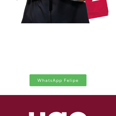
¡Bienvenido a la UAO!
Mi nombre es Felipe, resolveré tus dudas
sobre la carrera, becas o financiación y te
ayudaré en tu proceso de inscripción
WhatsApp Felipe