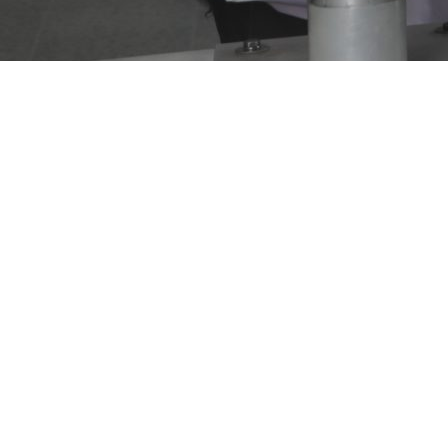
¿Por qué estudiar Ingeniería 
¿Por qué
Tele
La
Ingeniería Electrónica y
electrónicos con las comuni
diseñar, gestionar e impleme