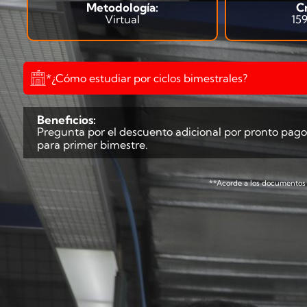
Metodología:
C
Virtual
159
*¿Cómo estudiar por ciclos bimestrales?
Beneficios:
Pregunta por el descuento adicional por pronto pago
para primer bimestre.
**Acorde a los documentos