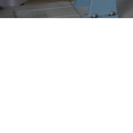
Electrónica y Telecomunicaciones?
Sobre el prog
 estudiar Ingeniería
Electrónica y
comunicaciones?
 Telecomunicaciones
combina la ingeniería de sistemas
caciones digitales para formar profesionales capaces de
ntar soluciones tecnológicas en redes, dispositivos IoT,