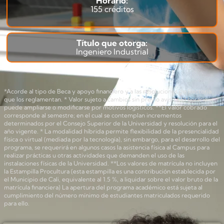
Horario:
155 créditos
Título que otorga:
Ingeniero Industrial
*Acorde al tipo de Beca y apoyo financiero y a las resoluciones de Rectoría
que los reglamentan. * Valor sujeto a cambios sin previo aviso * El horario
puede ampliarse o modificarse por motivos logísticos. **El valor cobrado
corresponde al semestre; en el cual se contemplan incrementos
determinados por el Consejo Superior de la Universidad y resolución para el
año vigente. * La modalidad híbrida permite flexibilidad de la presencialidad
física o virtual (mediada por la tecnología), sin embargo, para el desarrollo del
programa, se requerirá en algunos casos la asistencia física al Campus para
realizar prácticas u otras actividades que demanden el uso de las
instalaciones físicas de la Universidad. **Los valores de matrícula no incluyen
la Estampilla Procultura (esta estampilla es una contribución establecida por
el Municipio de Cali, equivalente al 1.5 %, a liquidar sobre el valor bruto de la
matrícula financiera) La apertura del programa académico está sujeta al
cumplimiento del número mínimo de estudiantes matriculados requerido
para ello.