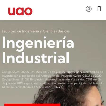
Facultad de Ingeniería y Ciencias Básicas
Ingeniería
Industrial
Código Snies: 20095 Res. 7589 del 24 de julio de 2019, vigencia extendida de
acuerdo con el parágrafo del Artículo 44 del Acuerdo 02 del CESU de 2020.
Código Snies: 111057 Resolución de acreditación de alta calidad 7589 del 24
de julio de 2019, vigencia extendida de acuerdo con el parágrafo del Artículo
44 del Acuerdo 02 del CESU de 2020. (híbrido)