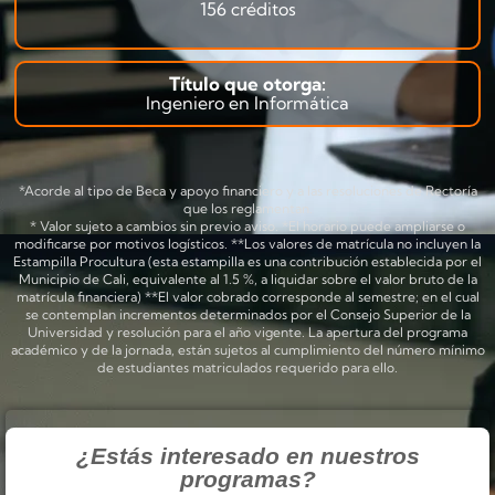
156 créditos
Título que otorga:
Ingeniero en Informática
*Acorde al tipo de Beca y apoyo financiero y a las resoluciones de Rectoría
que los reglamentan.
* Valor sujeto a cambios sin previo aviso. *El horario puede ampliarse o
modificarse por motivos logísticos. **Los valores de matrícula no incluyen la
Estampilla Procultura (esta estampilla es una contribución establecida por el
Municipio de Cali, equivalente al 1.5 %, a liquidar sobre el valor bruto de la
matrícula financiera) **El valor cobrado corresponde al semestre; en el cual
se contemplan incrementos determinados por el Consejo Superior de la
Universidad y resolución para el año vigente. La apertura del programa
académico y de la jornada, están sujetos al cumplimiento del número mínimo
de estudiantes matriculados requerido para ello.
¿Estás interesado en nuestros
programas?