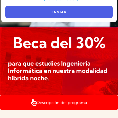
Beca del 30%
para que estudies Ingeniería
Informática en nuestra modalidad
híbrida noche.
Descripción del programa