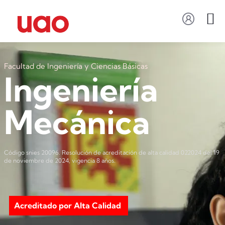
Facultad de Ingeniería y Ciencias Básicas
Ingeniería
Mecánica
Código snies 20096. Resolución de acreditación de alta calidad 022024 del 19
de noviembre de 2024, vigencia 8 años.
Acreditado por Alta Calidad